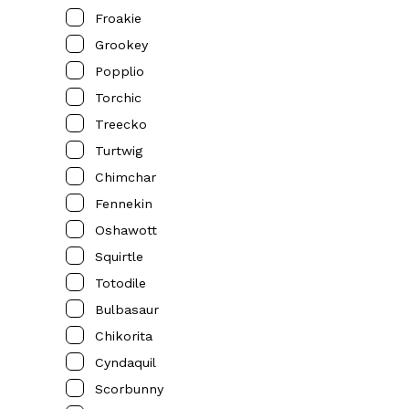
Froakie
Grookey
Popplio
Torchic
Treecko
Turtwig
Chimchar
Fennekin
Oshawott
Squirtle
Totodile
Bulbasaur
Chikorita
Cyndaquil
Scorbunny