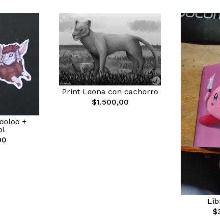
Print Leona con cachorro
$1.500,00
ooloo +
ol
00
Lib
$