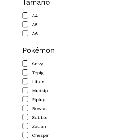
Tamaño
A4
A5
A6
Pokémon
Snivy
Tepig
Litten
Mudkip
Piplup
Rowlet
Sobble
Zacian
Chespin