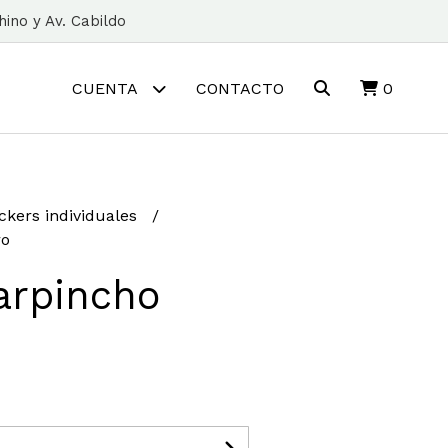
ino y Av. Cabildo
CUENTA
CONTACTO
0
ickers individuales
ro
arpincho