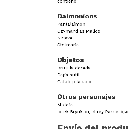
contiene:
Daimonions
Pantalaimon
Ozymandias Malice
Kirjava
Stelmaria
Objetos
Brújula dorada
Daga sutil
Catalejo lacado
Otros personajes
Mulefa
Iorek Brynison, el rey Panserbjø
Envío del produ