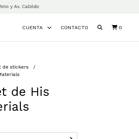
ino y Av. Cabildo
CUENTA
CONTACTO
0
t de stickers
Materials
et de His
rials