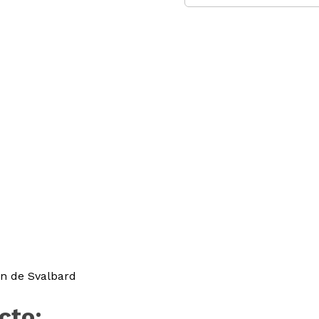
rn de Svalbard
cto: